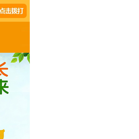
科室医生
李树珍
诊疗项目