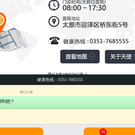
晋ICP备18007667号-5
健康热线：0351-7685555
晋公网安备 14010602060684号
08:15:38
医疗广告审查证明文号:晋医广【2026】06-23-01455号
帮到您？
2
解
预约挂号
专家会诊
电话了解
16