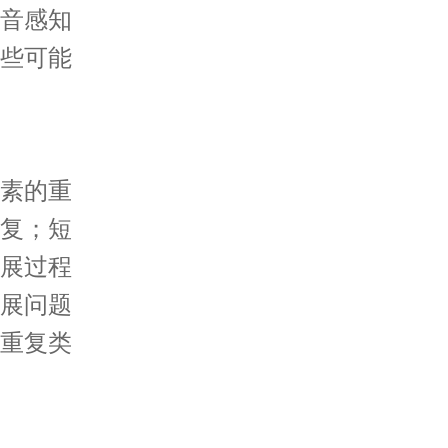
音感知
些可能
素的重
复；短
展过程
展问题
重复类