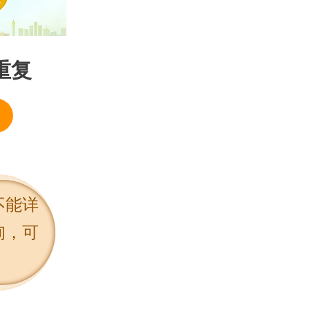
脑瘫
智力低下
重复
智力发育障碍
进入科室
不能详
询，可